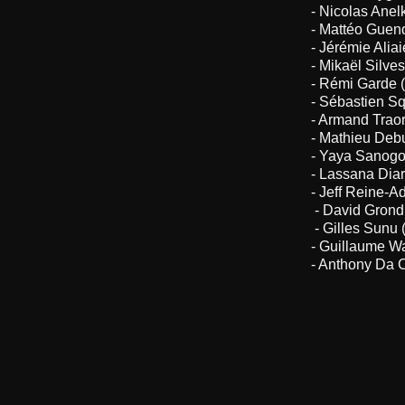
- Nicolas Anel
- Mattéo Guen
- Jérémie Alia
- Mikaël Silve
- Rémi Garde 
- Sébastien Sq
- Armand Traor
- Mathieu Deb
- Yaya Sanogo
- Lassana Dia
- Jeff Reine-A
- David Grond
- Gilles Sunu 
- Guillaume W
- Anthony Da 