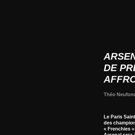
ARSEN
DE PR
AFFRO
Théo Neufon
Le Paris Sain
des champions
« Frenchies »
Arsenal sera 