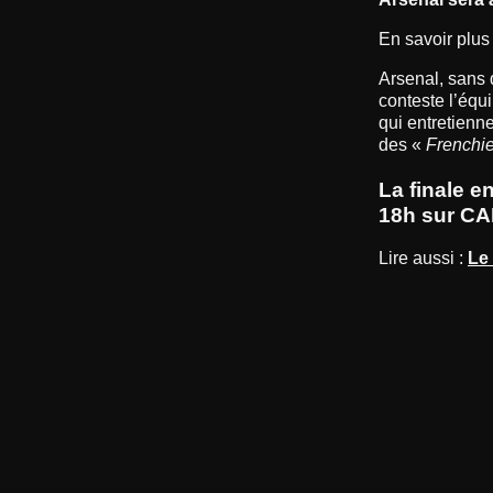
En savoir plus
Arsenal, sans 
conteste l’équ
qui entretienn
des «
Frenchi
La finale e
18h sur C
Lire aussi :
Le