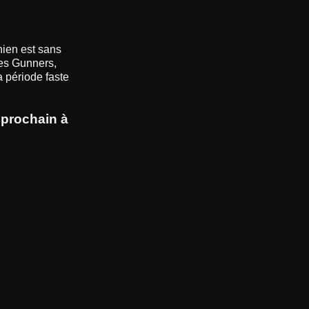
nien est sans
les Gunners,
a période faste
i prochain à