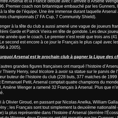
 entre Arsenal et la France débute avec l’arrivée d’Arsène Wenge
96. Premier coach non britannique embauché par les Gunners, 
 à la tête de l’équipe. Une ère immense durant laquelle Arsenal
t trois championnats (7 FA Cup, 7 Community Shield).
enger à la tête du club a aussi amené une vague de joueurs fra
Rémi Garde et Patrick Vieira en tête de gondole. Les deux joueu
me année que le coach. Le premier n’est resté que trois ans (4
Le second est encore à ce jour le Français le plus capé avec l
96 à 2005).
urquoi Arsenal est le prochain club à gagner la Ligue des 
utres grandes figures françaises ont marqué l’histoire d’Arsena
hierry Henry, seul tricolore à avoir sa statue sur le parvis de l
lleur buteur de l’histoire du club (228 buts, 377 matches de 1999
et Emmanuel Petit, Arsenal comptait quatre champions du mond
otal, Arsène Wenger a ramené 32 Français à Arsenal. Plus que n’i
té.
 à Olivier Giroud, en passant par Nicolas Anelka, William Gall
lny ; les Français sont tout simplement la deuxième nationalité
e) la plus représentée dans l’histoire d’Arsenal (derrière l'Écoss
rt de Wenger, deux Français ont été recrutés par les Gunners :