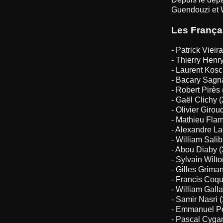
Guendouzi et W
Les Françai
- Patrick Viei
- Thierry Henr
- Laurent Kosc
- Bacary Sagn
- Robert Pirès
- Gaël Clichy 
- Olivier Giro
- Mathieu Flam
- Alexandre La
- William Sali
- Abou Diaby 
- Sylvain Wilt
- Gilles Grima
- Francis Coqu
- William Gall
- Samir Nasri 
- Emmanuel Pe
- Pascal Cyga