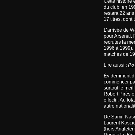
Cette histoire
du club, en 19
restera 22 ans
17 titres, don
L’arrivée de W
pour Arsenal. 
recrutés la mê
1996 à 1999). 
matches de 19
Lire aussi :
Po
Évidemment d’a
commencer par T
surtout le mei
Robert Pirès 
effectif. Au t
autre nationali
De Samir Nasri
Laurent Koscie
(hors Angleterr
Depuis le dépa