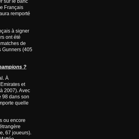
r sur le banc
le Français
 aura remporté
nçais à signer
rs ont été
1 matches de
es Gunners (405
champions ?
l. À
’Emirates et
 à 2007). Avec
e 98 dans son
mporte quelle
as ou encore
 étrangère
e, 67 joueurs).
 Mattéo