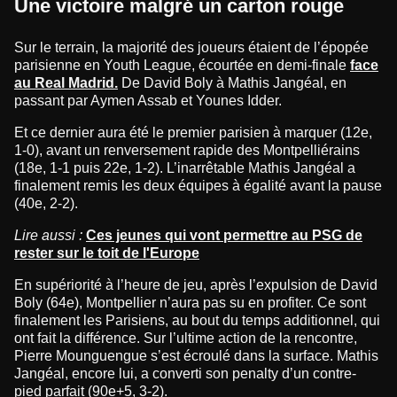
Une victoire malgré un carton rouge
Sur le terrain, la majorité des joueurs étaient de l’épopée
parisienne en Youth League, écourtée en demi-finale
face
au Real Madrid.
De David Boly à Mathis Jangéal, en
passant par Aymen Assab et Younes Idder.
Et ce dernier aura été le premier parisien à marquer (12e,
1-0), avant un renversement rapide des Montpelliérains
(18e, 1-1 puis 22e, 1-2). L’inarrêtable Mathis Jangéal a
finalement remis les deux équipes à égalité avant la pause
(40e, 2-2).
Lire aussi :
Ces jeunes qui vont permettre au PSG de
rester sur le toit de l'Europe
En supériorité à l’heure de jeu, après l’expulsion de David
Boly (64e), Montpellier n’aura pas su en profiter. Ce sont
finalement les Parisiens, au bout du temps additionnel, qui
ont fait la différence. Sur l’ultime action de la rencontre,
Pierre Mounguengue s’est écroulé dans la surface. Mathis
Jangéal, encore lui, a converti son penalty d’un contre-
pied parfait (90e+5, 3-2).