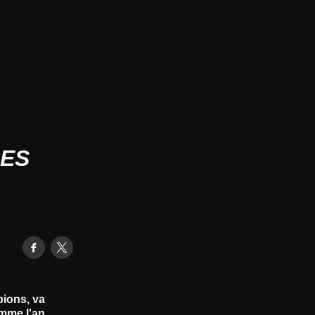
CES
pions, va
omme l'an