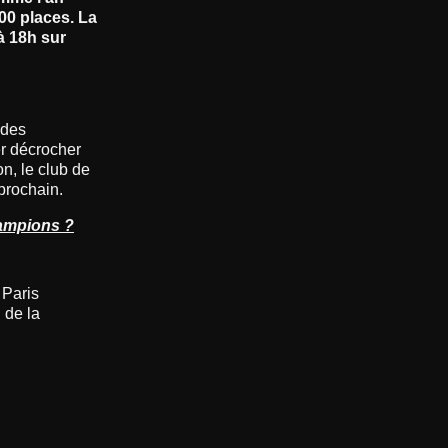
00 places. La
à 18h sur
 des
er décrocher
on, le club de
 prochain.
hampions ?
 Paris
 de la