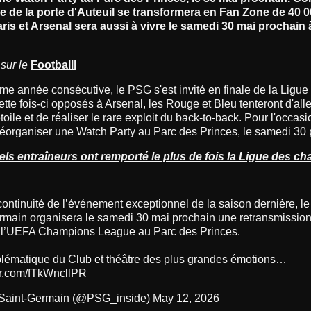
de de la porte d'Auteuil se transformera en Fan Zone de 40 0
aris et Arsenal sera aussi à vivre le samedi 30 mai prochain 
 sur le
Footballl
me année consécutive, le PSG s'est invité en finale de la Ligue
te fois-ci opposés à Arsenal, les Rouge et Bleu tenteront d'all
oile et de réaliser le rare exploit du back-to-back. Pour l'occasi
 réorganiser une Watch Party au Parc des Princes, le samedi 30
els entraîneurs ont remporté le plus de fois la Ligue des c
ontinuité de l’événement exceptionnel de la saison dernière, le
rmain organisera le samedi 30 mai prochain une retransmission
e l’UEFA Champions League au Parc des Princes.
lématique du Club et théâtre des plus grandes émotions…
ter.com/fTkWncllPR
 Saint-Germain (@PSG_inside)
May 12, 2026