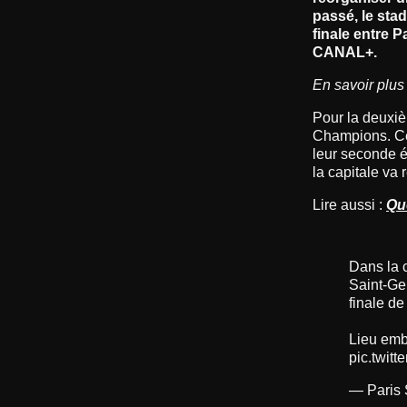
passé, le sta
finale entre P
CANAL+.
En savoir plus
Pour la deuxiè
Champions. Cet
leur seconde ét
la capitale va
Lire aussi :
Qu
Dans la c
Saint-Ge
finale d
Lieu emb
pic.twit
— Paris