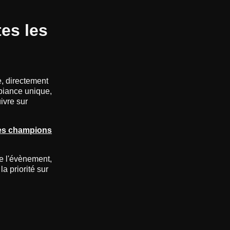
es les
e, directement
biance unique,
ivre sur
 des champions
e l'évènement,
a priorité sur