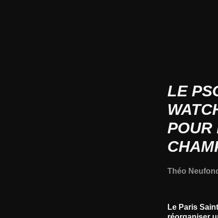
LE PS
WATCH
POUR 
CHAM
Théo Neufon
Le Paris Sain
réorganiser u