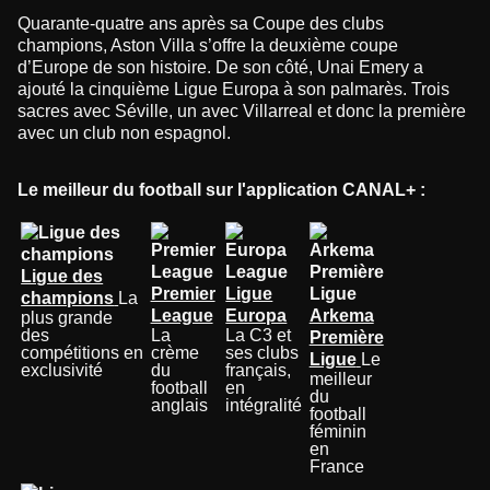
Quarante-quatre ans après sa Coupe des clubs
champions, Aston Villa s’offre la deuxième coupe
d’Europe de son histoire. De son côté, Unai Emery a
ajouté la cinquième Ligue Europa à son palmarès. Trois
sacres avec Séville, un avec Villarreal et donc la première
avec un club non espagnol.
Le meilleur du football sur l'application CANAL+ :
Ligue des
Premier
Ligue
champions
La
League
Europa
Arkema
plus grande
des
La
La C3 et
Première
compétitions en
crème
ses clubs
Ligue
Le
exclusivité
du
français,
meilleur
football
en
du
anglais
intégralité
football
féminin
en
France