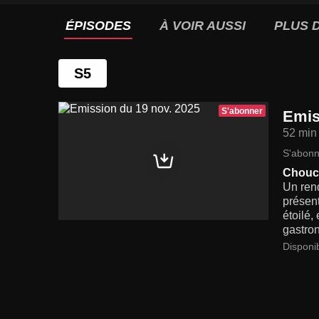
ÉPISODES
À VOIR AUSSI
PLUS D
S5
S'abonner
Emis
52 min
S'abonn
Choucr
Un rend
présent
étoilé,
gastro
Disponi