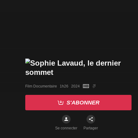
Film Documentaire   1h26   2024
S'ABONNER
Se connecter
Partager