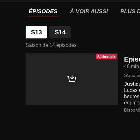
ÉPISODES
À VOIR AUSSI
PLUS D
S13
S14
Saison de 14 épisodes
S'abonner
Epis
48 min
S'abonn
Justic
Lucas e
heures.
équipe 
Disponib