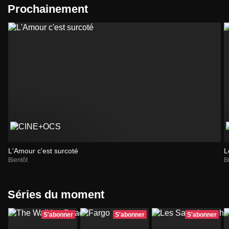
Prochainement
L'Amour c'est surcoté
L
Bientôt
B
Séries du moment
S'abonner
S'abonner
S'abonner