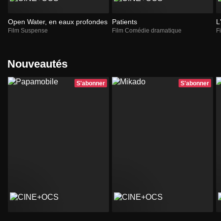
Open Water, en eaux profondes
Patients
L
Film Suspense
Film Comédie dramatique
F
Nouveautés
S'abonner
S'abonner