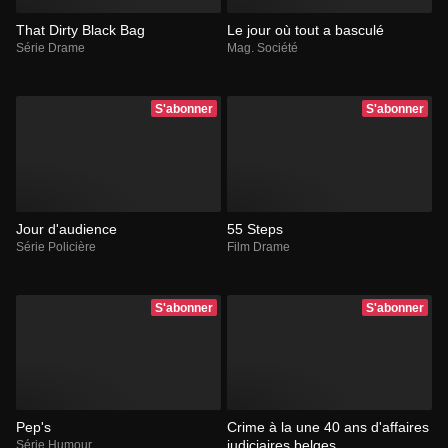
That Dirty Black Bag
Le jour où tout a basculé
Série Drame
Mag. Société
S'abonner
S'abonner
Jour d'audience
55 Steps
Série Policière
Film Drame
S'abonner
S'abonner
Pep's
Crime à la une 40 ans d'affaires
judiciaires belges
Série Humour