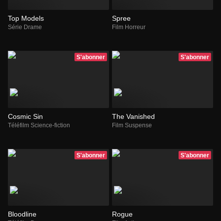
Top Models
Spree
Série Drame
Film Horreur
S'abonner
S'abonner
Cosmic Sin
The Vanished
Téléfilm Science-fiction
Film Suspense
S'abonner
S'abonner
Bloodline
Rogue