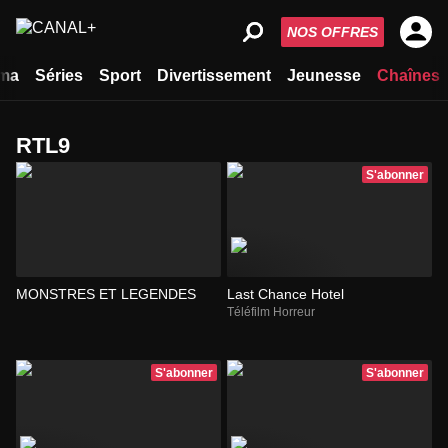
NOS OFFRES
ma
Séries
Sport
Divertissement
Jeunesse
Chaînes
RTL9
S'abonner
MONSTRES ET LEGENDES
Last Chance Hotel
Téléfilm Horreur
S'abonner
S'abonner