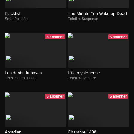
Blacklist
The Minute You Wake up Dead
Série Policière
Téléfilm Suspense
S'abonner
S'abonner
Les dents du bayou
L'île mystérieuse
Téléfilm Fantastique
Téléfilm Aventure
S'abonner
S'abonner
Arcadian
Chambre 1408