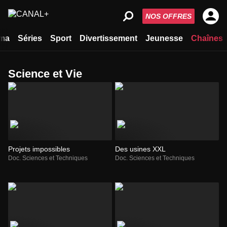
NOS OFFRES
ma
Séries
Sport
Divertissement
Jeunesse
Chaînes
Science et Vie
Projets impossibles
Des usines XXL
Doc. Sciences et Techniques
Doc. Sciences et Techniques