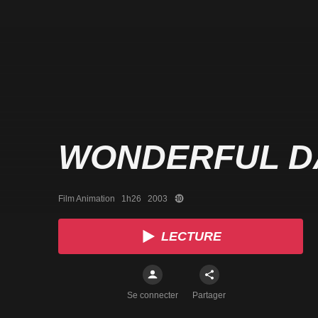
WONDERFUL D
Film Animation   1h26   2003
LECTURE
Se connecter
Partager