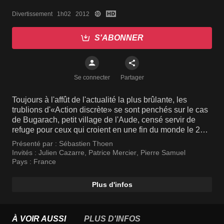
Divertissement   1h02   2012
S'ABONNER
Se connecter
Partager
Toujours à l'affût de l'actualité la plus brûlante, les
trublions d'«Action discrète» se sont penchés sur le cas
de Bugarach, petit village de l'Aude, censé servir de
refuge pour ceux qui croient en une fin du monde le 21
décembre 2012. A l'aide de caméras cachées, ils
Présenté par :
Sébastien Thoen
recherchent les témoignages les plus brûlants. Ils
Invités :
Julien Cazarre
,
Patrice Mercier
,
Pierre Samuel
mettent en scène les situations les plus à même de faire
Pays :
France
réagir les quidams, ce qui ne manque pas d'arriver. Au
final, cette apocalypse annoncée se révèle tout autant
Plus d'infos
inquiétante que pleine d'humour. Une plongée insolite
dans l'univers des craintes les plus irrationnelles.
À VOIR AUSSI
PLUS D'INFOS