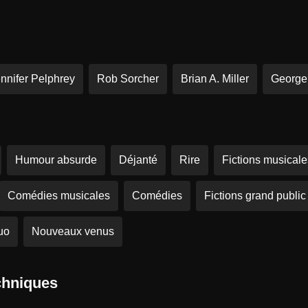
nnifer Pelphrey
Rob Sorcher
Brian A. Miller
George
Humour absurde
Déjanté
Rire
Fictions musicale
Comédies musicales
Comédies
Fictions grand public
uo
Nouveaux venus
chniques