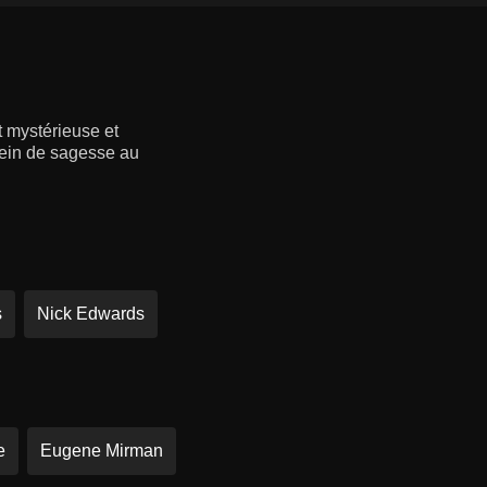
t mystérieuse et
lein de sagesse au
s
Nick Edwards
e
Eugene Mirman