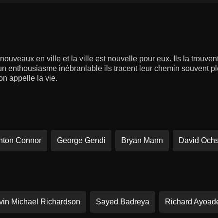
uveaux en ville et la ville est nouvelle pour eux. Ils la trouven
un enthousiasme inébranlable ils tracent leur chemin souvent p
n appelle la vie.
nton Connor
George Gendi
Bryan Mann
David Och
vin Michael Richardson
Sayed Badreya
Richard Ayoad