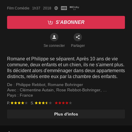
Film Comédie   1h37   2018
S'ABONNER
Se connecter
Partager
Romane et Philippe se séparent. Après 10 ans de vie
commune, deux enfants et un chien, ils ne s'aiment plus.
Ils décident alors d'emménager dans deux appartements
distincts, reliés entre eux par la chambre des enfants.
De :
Philippe Rebbot
,
Romane Bohringer
Avec :
Clémentine Autain
,
Rose Rebbot-Bohringer
,
Raoul Rebbot-Bohringer
Pays :
France
P.
S.
Plus d'infos