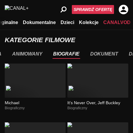
SPRAWDŹ OFERTĘ
yginalne
Dokumentalne
Dzieci
Kolekcje
CANALVOD
KATEGORIE FILMOWE
A
ANIMOWANY
BIOGRAFIE
DOKUMENT
D
Michael
It's Never Over, Jeff Buckley
Biograficzny
Biograficzny