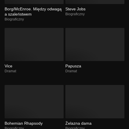
Borg/McEnroe. Między odwagą
Steve Jobs
a szaleństwem
Biograficzny
Biograficzny
Vice
Papusza
Dramat
Dramat
Bohemian Rhapsody
Żelazna dama
Biograficzny
Biograficzny