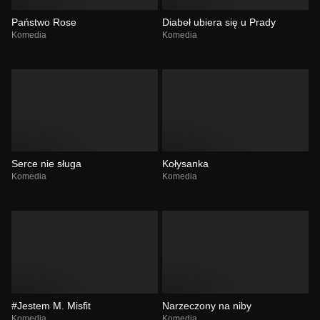
Państwo Rose
Diabeł ubiera się u Prady
Komedia
Komedia
Serce nie sługa
Kołysanka
Komedia
Komedia
#Jestem M. Misfit
Narzeczony na niby
Komedia
Komedia