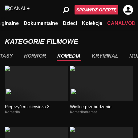
SPRAWDŹ OFERTĘ
yginalne
Dokumentalne
Dzieci
Kolekcje
CANALVOD
KATEGORIE FILMOWE
TASY
HORROR
KOMEDIA
KRYMINAŁ
MU
Pieprzyć mickiewicza 3
Wielkie przebudzenie
Komedia
Komediodramat