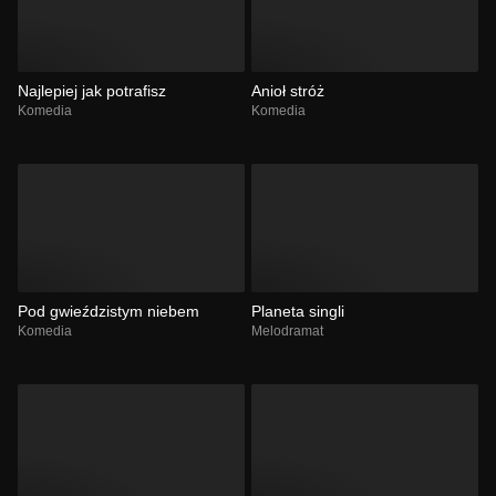
Najlepiej jak potrafisz
Anioł stróż
Komedia
Komedia
Pod gwieździstym niebem
Planeta singli
Komedia
Melodramat