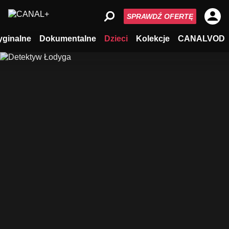
SPRAWDŹ OFERTĘ
yginalne
Dokumentalne
Dzieci
Kolekcje
CANALVOD