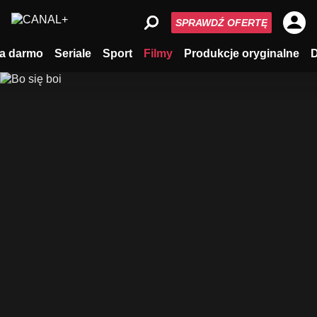
SPRAWDŹ OFERTĘ
a darmo
Seriale
Sport
Filmy
Produkcje oryginalne