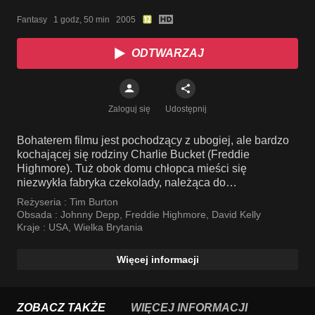
Fantasy   1 godz, 50 min   2005
ODTWARZAJ
Zaloguj się
Udostępnij
Bohaterem filmu jest pochodzący z ubogiej, ale bardzo
kochającej się rodziny Charlie Bucket (Freddie
Highmore). Tuż obok domu chłopca mieści się
niezwykła fabryka czekolady, należąca do
ekscentrycznego Willy’ego Wonki (Johnny Depp),
Reżyseria :
Tim Burton
Obsada :
Johnny Depp
,
Freddie Highmore
,
David Kelly
Kraje :
USA
,
Wielka Brytania
Więcej informacji
ZOBACZ TAKŻE
WIĘCEJ INFORMACJI