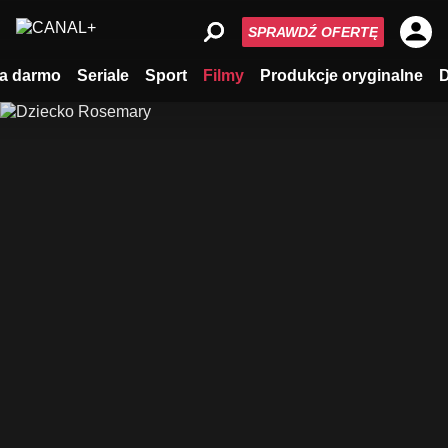
SPRAWDŹ OFERTĘ
a darmo
Seriale
Sport
Filmy
Produkcje oryginalne