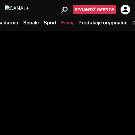
SPRAWDŹ OFERTĘ
a darmo
Seriale
Sport
Filmy
Produkcje oryginalne