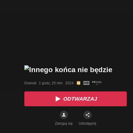
Dramat   1 godz, 25 min   2024
ODTWARZAJ
Zaloguj się
Udostępnij