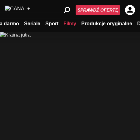
SPRAWDŹ OFERTĘ
a darmo
Seriale
Sport
Filmy
Produkcje oryginalne