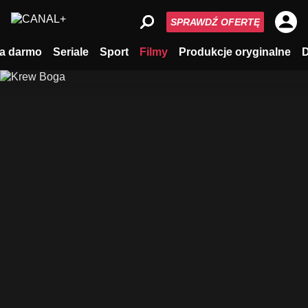
SPRAWDŹ OFERTĘ
a darmo
Seriale
Sport
Filmy
Produkcje oryginalne