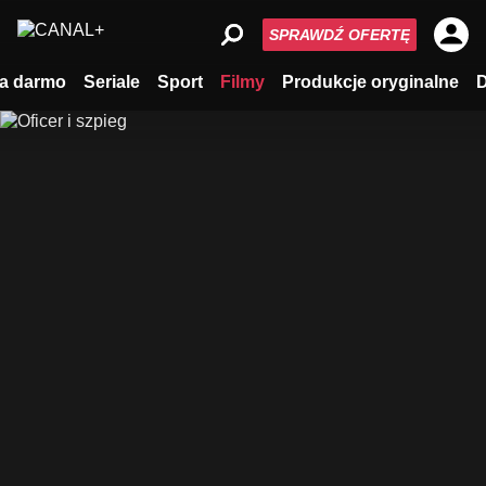
SPRAWDŹ OFERTĘ
a darmo
Seriale
Sport
Filmy
Produkcje oryginalne