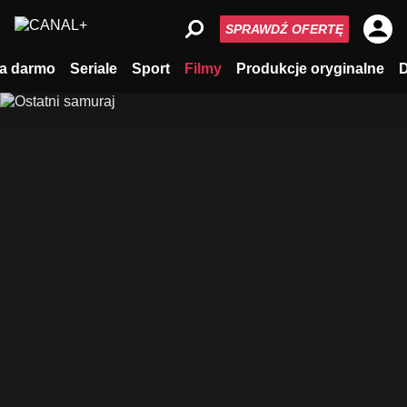
SPRAWDŹ OFERTĘ
a darmo
Seriale
Sport
Filmy
Produkcje oryginalne