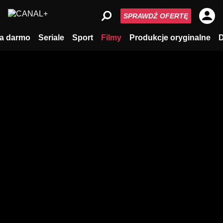
SPRAWDŹ OFERTĘ
a darmo
Seriale
Sport
Filmy
Produkcje oryginalne