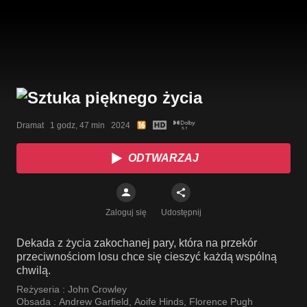
Dramat   1 godz, 47 min   2024
ODTWARZAJ
Zaloguj się
Udostępnij
Dekada z życia zakochanej pary, która na przekór
przeciwnościom losu chce się cieszyć każdą wspólną
chwilą.
Reżyseria :
John Crowley
Obsada :
Andrew Garfield
,
Aoife Hinds
,
Florence Pugh