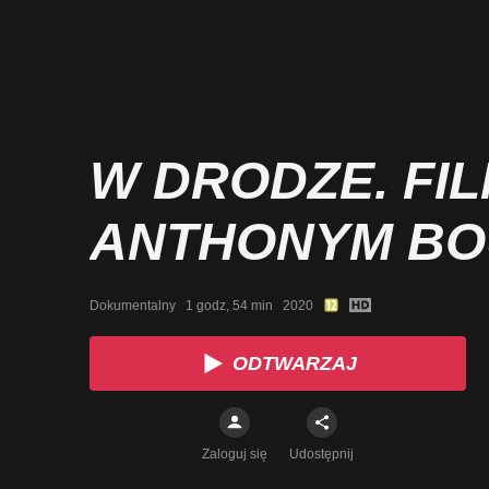
W DRODZE. FIL
ANTHONYM BO
Dokumentalny   1 godz, 54 min   2020
ODTWARZAJ
Zaloguj się
Udostępnij