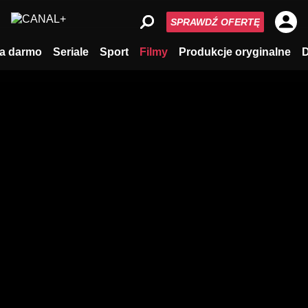
SPRAWDŹ OFERTĘ
a darmo
Seriale
Sport
Filmy
Produkcje oryginalne