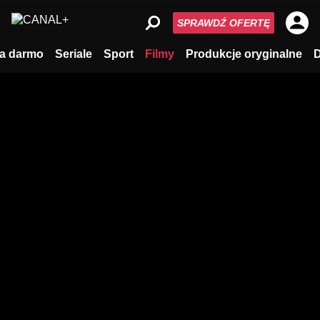
SPRAWDŹ OFERTĘ
a darmo
Seriale
Sport
Filmy
Produkcje oryginalne