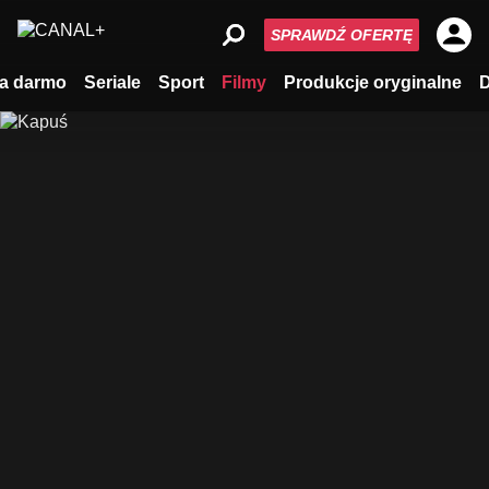
SPRAWDŹ OFERTĘ
a darmo
Seriale
Sport
Filmy
Produkcje oryginalne