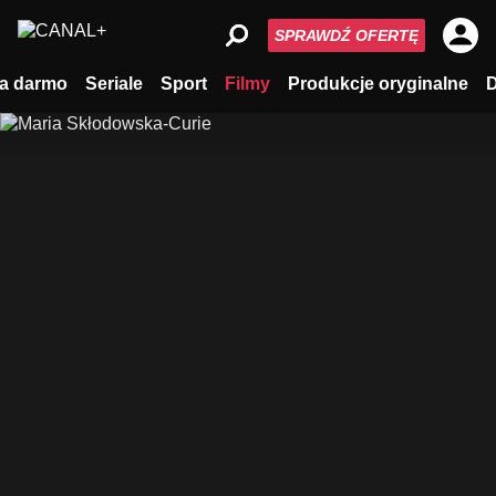
SPRAWDŹ OFERTĘ
a darmo
Seriale
Sport
Filmy
Produkcje oryginalne