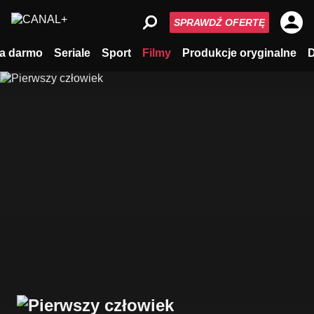
SPRAWDŹ OFERTĘ
a darmo
Seriale
Sport
Filmy
Produkcje oryginalne