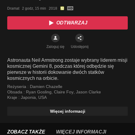
Dramat   2 godz, 15 min   2018
ODTWARZAJ
Zaloguj się
Udostępnij
Astronauta Neil Armstrong zostaje wybrany liderem misji
kosmicznej Gemini 8, podczas której odbędzie się
pierwsze w historii dokowanie dwóch statków
kosmicznych na orbicie.
Reżyseria :
Damien Chazelle
Obsada :
Ryan Gosling
,
Claire Foy
,
Jason Clarke
Kraje :
Japonia
,
USA
Więcej informacji
ZOBACZ TAKŻE
WIĘCEJ INFORMACJI