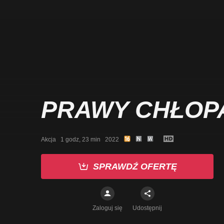
PRAWY CHŁOP
Akcja   1 godz, 23 min   2022
SPRAWDŹ OFERTĘ
Zaloguj się
Udostępnij