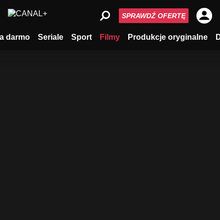
SPRAWDŹ OFERTĘ
a darmo
Seriale
Sport
Filmy
Produkcje oryginalne