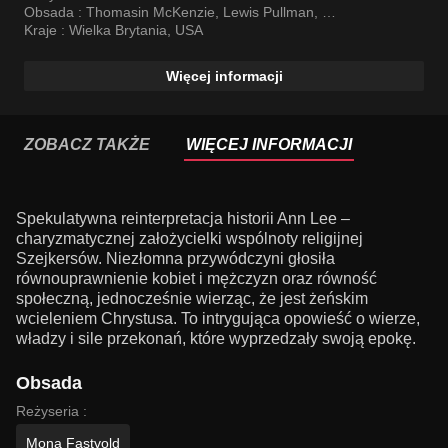
Obsada :
Thomasin McKenzie
,
Lewis Pullman
,
Amanda Seyfried
Kraje :
Wielka Brytania
,
USA
Więcej informacji
ZOBACZ TAKŻE
WIĘCEJ INFORMACJI
Spekulatywna reinterpretacja historii Ann Lee –
charyzmatycznej założycielki wspólnoty religijnej
Szejkersów. Niezłomna przywódczyni głosiła
równouprawnienie kobiet i mężczyzn oraz równość
społeczną, jednocześnie wierząc, że jest żeńskim
wcieleniem Chrystusa. To intrygująca opowieść o wierze,
władzy i sile przekonań, które wyprzedzały swoją epokę.
Obsada
Reżyseria :
Mona Fastvold