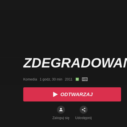
ZDEGRADOWA
Komedia   1 godz, 30 min   2011
ODTWARZAJ
Zaloguj się
Udostępnij