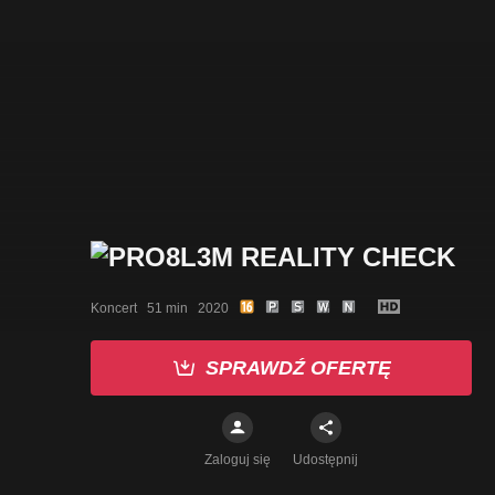
Koncert   51 min   2020
SPRAWDŹ OFERTĘ
Zaloguj się
Udostępnij