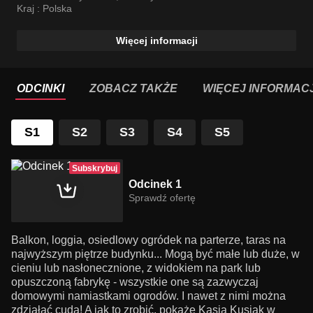
Kraj :
Polska
Więcej informacji
ODCINKI
ZOBACZ TAKŻE
WIĘCEJ INFORMACJ
S1
S2
S3
S4
S5
Subskrybuj
Odcinek 1
Sprawdź ofertę
Balkon, loggia, osiedlowy ogródek na parterze, taras na
najwyższym piętrze budynku... Mogą być małe lub duże, w
cieniu lub nasłonecznione, z widokiem na park lub
opuszczoną fabrykę - wszystkie one są zazwyczaj
domowymi namiastkami ogrodów. I nawet z nimi można
zdziałać cuda! A jak to zrobić, pokaże Kasia Kusiak w