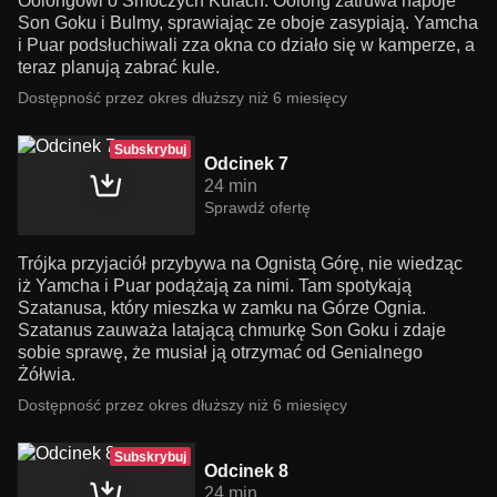
Oolongowi o Smoczych Kulach. Oolong zatruwa napoje
Son Goku i Bulmy, sprawiając ze oboje zasypiają. Yamcha
i Puar podsłuchiwali zza okna co działo się w kamperze, a
teraz planują zabrać kule.
Dostępność przez okres dłuższy niż 6 miesięcy
Subskrybuj
Odcinek 7
24 min
Sprawdź ofertę
Trójka przyjaciół przybywa na Ognistą Górę, nie wiedząc
iż Yamcha i Puar podążają za nimi. Tam spotykają
Szatanusa, który mieszka w zamku na Górze Ognia.
Szatanus zauważa latającą chmurkę Son Goku i zdaje
sobie sprawę, że musiał ją otrzymać od Genialnego
Żółwia.
Dostępność przez okres dłuższy niż 6 miesięcy
Subskrybuj
Odcinek 8
24 min