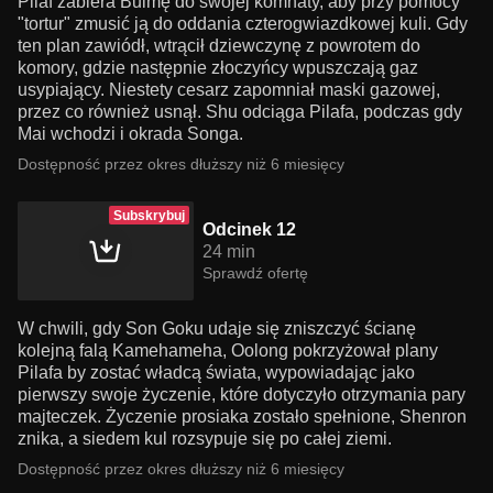
Pilaf zabiera Bulmę do swojej komnaty, aby przy pomocy
"tortur" zmusić ją do oddania czterogwiazdkowej kuli. Gdy
ten plan zawiódł, wtrącił dziewczynę z powrotem do
komory, gdzie następnie złoczyńcy wpuszczają gaz
usypiający. Niestety cesarz zapomniał maski gazowej,
przez co również usnął. Shu odciąga Pilafa, podczas gdy
Mai wchodzi i okrada Songa.
Dostępność przez okres dłuższy niż 6 miesięcy
Subskrybuj
Odcinek 12
24 min
Sprawdź ofertę
W chwili, gdy Son Goku udaje się zniszczyć ścianę
kolejną falą Kamehameha, Oolong pokrzyżował plany
Pilafa by zostać władcą świata, wypowiadając jako
pierwszy swoje życzenie, które dotyczyło otrzymania pary
majteczek. Życzenie prosiaka zostało spełnione, Shenron
znika, a siedem kul rozsypuje się po całej ziemi.
Dostępność przez okres dłuższy niż 6 miesięcy