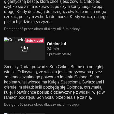
gigantyczną bestię, która chce zjeść żółwia. Chłopiec
szybko się z nim rozprawia, po czym kontynuują swoją
drogę. Kiedy docierają do brzegu, żółw każe im na niego
czekać, po czym wchodzi do morza. Kiedy wraca, na jego
plecach jedzie mężczyzna.
Dostępność przez okres dłuższy niż 6 miesięcy
Subskrybuj
Odcinek 4
24 min
Sprawdź ofertę
Smoczy Radar prowadzi Son Goku i Bulmę do odległej
wioski. Odkrywają, że wioska jest terroryzowana przez
zmiennokształtnego potwora o imieniu Oolong. Stara
kobieta w tej wiosce ma Kulę z Sześcioma Gwiazdami i
oferuje im układ: jeśli pozbędą się Oolonga, otrzymają
kulę. Potwór chce poślubić dziewczynę z wioski, więc w
ramach podstępu Son Goku przebiera się za nią.
Dostępność przez okres dłuższy niż 6 miesięcy