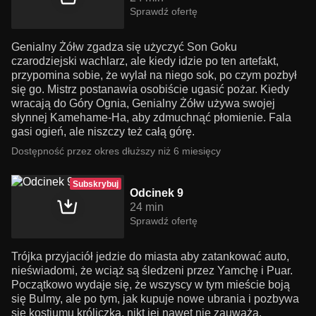
Sprawdź ofertę
Genialny Żółw zgadza się użyczyć Son Goku
czarodziejski wachlarz, ale kiedy idzie po ten artefakt,
przypomina sobie, że wylał na niego sok, po czym pozbył
się go. Mistrz postanawia osobiście ugasić pożar. Kiedy
wracają do Góry Ognia, Genialny Żółw używa swojej
słynnej Kamehame-Ha, aby zdmuchnąć płomienie. Fala
gasi ogień, ale niszczy też całą górę.
Dostępność przez okres dłuższy niż 6 miesięcy
Subskrybuj
Odcinek 9
24 min
Sprawdź ofertę
Trójka przyjaciół jedzie do miasta aby zatankować auto,
nieświadomi, że wciąż są śledzeni przez Yamchę i Puar.
Początkowo wydaje się, że wszyscy w tym mieście boją
się Bulmy, ale po tym, jak kupuje nowe ubrania i pozbywa
się kostiumu króliczka, nikt jej nawet nie zauważa.