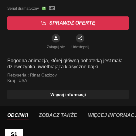
Serial dramatyczny
SPRAWDŹ OFERTĘ
Zaloguj się
Udostępnij
Pogodna animacja, której główną bohaterką jest mała
dziewczynka uwielbiająca klasyczne bajki.
Reżyseria :
Rinat Gazizov
Kraj :
USA
Więcej informacji
ODCINKI
ZOBACZ TAKŻE
WIĘCEJ INFORMACJ
S1