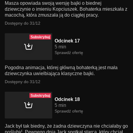
Masza opowiada swoją wersję bajki o biednej
dziewczynie o imieniu Kopciuszek. Bohaterka mieszkała z
macochą, która zmuszała ją do ciągłej pracy.
Dostępny do 31/12
Subskrybuj
Odcinek 17
5 min
Sprawdź ofertę
Pogodna animacja, której główną bohaterką jest mała
dziewczynka uwielbiająca klasyczne bajki.
Dostępny do 31/12
Subskrybuj
Odcinek 18
5 min
Sprawdź ofertę
Jack był tak biedny, że żadna dziewczyna nie chciałaby go
poślubić. Pewnego dnia Jack spotkał starca, który chciał