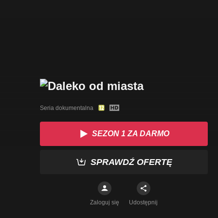
Seria dokumentalna
SEZON 1 ZA DARMO
SPRAWDŹ OFERTĘ
Zaloguj się
Udostępnij