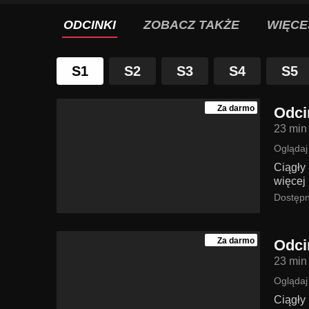
ODCINKI
ZOBACZ TAKŻE
WIĘCE
S1
S2
S3
S4
S5
Za darmo
Odci
23 min
Oglądaj
Ciągły
więcej 
Dostępn
Za darmo
Odci
23 min
Oglądaj
Ciągły