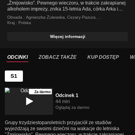
„Żmijowisko”. Pewnego wieczoru, w trakcie zakrapianej
alkoholem imprezy, znika 15-letnia Ada, córka Arka i
Kamili.
Obsada :
Agnieszka Żulewska
,
Cezary Pazura
,
Paweł Domagała
Kraj :
Polska
Więcej informacji
ODCINKI
ZOBACZ TAKŻE
KUP DOSTĘP
W
S1
Za darmo
Odcinek 1
44 min
Oglądaj za darmo
Grupy trzydziestoparoletnich przyjaciół ze studiów
wyjeżdżają ze swoimi dziećmi na wakacje do letniska
"Żmijowisko". Pewnego wieczoru, w trakcie zakrapianej