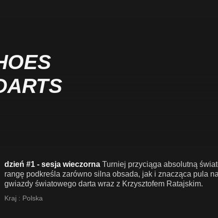
SHOES
DARTS
dzień #1 - sesja wieczorna
Turniej przyciąga absolutną świ
rangę podkreśla zarówno silna obsada, jak i znacząca pula n
gwiazdy światowego darta wraz z Krzysztofem Ratajskim.
Kraj :
Polska