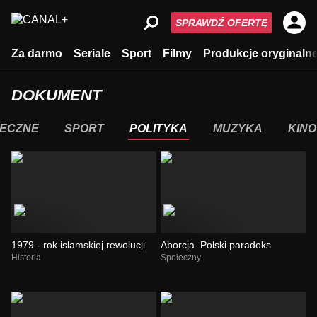
SPRAWDŹ OFERTĘ
Za darmo
Seriale
Sport
Filmy
Produkcje oryginaln
DOKUMENT
ECZNE
SPORT
POLITYKA
MUZYKA
KINO
1979 - rok islamskiej rewolucji
Aborcja. Polski paradoks
Historia
Społeczny