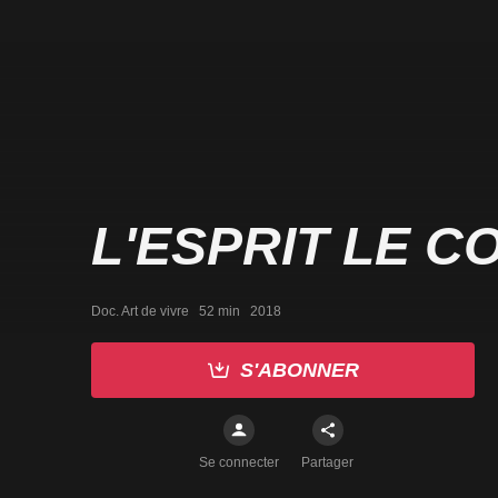
L'ESPRIT LE C
Doc. Art de vivre   52 min   2018
S'ABONNER
Se connecter
Partager