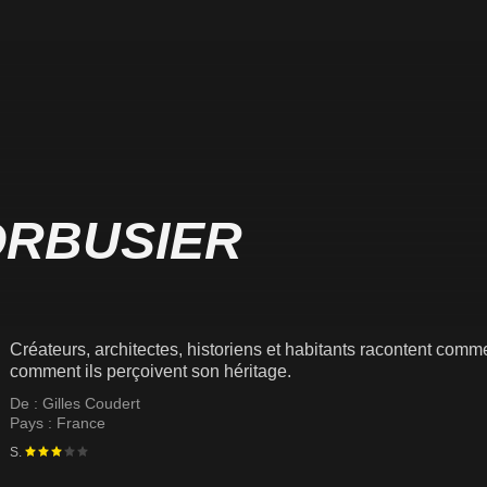
ORBUSIER
Créateurs, architectes, historiens et habitants racontent comme
comment ils perçoivent son héritage.
De :
Gilles Coudert
Pays :
France
S.