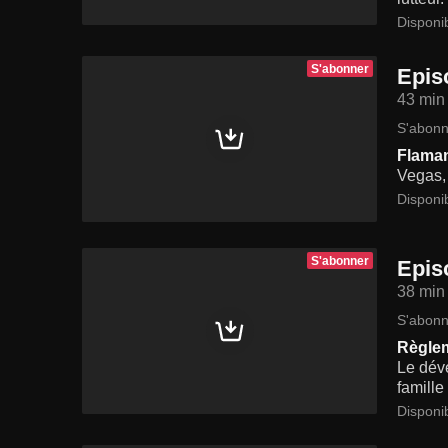
Disponi
S'abonner
Epis
43 min
S'abonn
Flaman
Vegas,
Disponi
S'abonner
Epis
38 min
S'abonn
Règle
Le déve
famille
Disponi