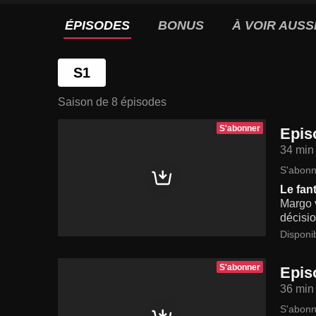
ÉPISODES
BONUS
À VOIR AUSS
S1
Saison de 8 épisodes
S'abonner
Epis
34 min
S'abonn
Le fan
Margo 
décisio
Disponi
S'abonner
Epis
36 min
S'abonn