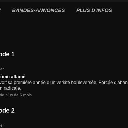
I
BANDES-ANNONCES
PLUS D'INFOS
ode 1
er
tôme affamé
voit sa première année d'université bouleversée. Forcée d'aban
n radicale.
ble plus de 6 mois
ode 2
er