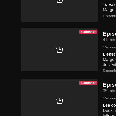
Tu vas
Margo r
Disponi
S'abonner
Epis
41 min
S'abonn
L'effet
Margo 
doivent
Disponi
S'abonner
Epis
35 min
S'abonn
Les co
Deux m
lutteur.