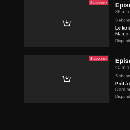
S'abonner
Epis
36 min
S'abonn
Le lari
Margo 
Disponi
S'abonner
Epis
40 min
S'abonn
Prêt à 
Dernier
Disponi