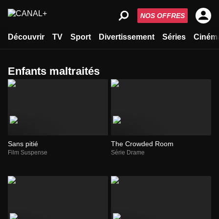
NOS OFFRES
Découvrir
TV
Sport
Divertissement
Séries
Ciném
enfants maltraités
Sans pitié
The Crowded Room
Film Suspense
Série Drame