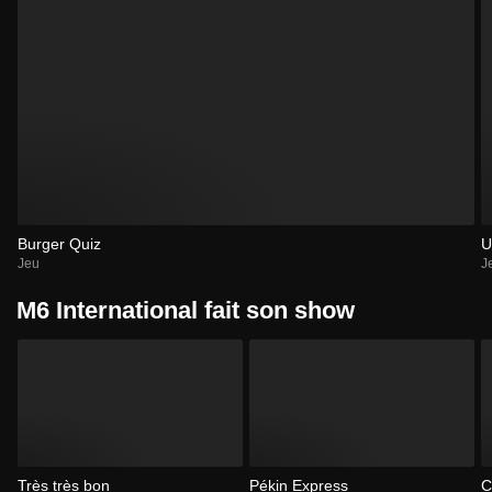
Burger Quiz
U
Jeu
J
M6 International fait son show
Très très bon
Pékin Express
C