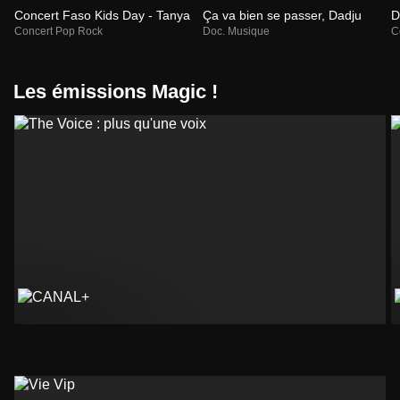
Concert Faso Kids Day - Tanya
Ça va bien se passer, Dadju
D
Concert Pop Rock
Doc. Musique
C
Les émissions Magic !