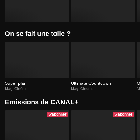
On se fait une toile ?
Super plan
Ultimate Countdown
G
Mag. Cinéma
Mag. Cinéma
M
Emissions de CANAL+
S'abonner
S'abonner