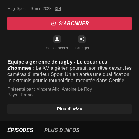
Mag. Sport   59 min   2023
S'ABONNER
Se connecter
Partager
Equipe algérienne de rugby - Le coeur des
z'hommes :
Le XV algérien poursuit son rêve devant les
caméras d'Intérieur Sport. Un an après une qualification
in extremis pour le tournoi final racontée dans Certifiés
DZ, Le Coeur des Z'hommes raconte la suite de
Présenté par :
Vincent Alix
,
Antoine Le Roy
l'aventure des rugbymen algériens.
Pays :
France
Plus d'infos
ÉPISODES
PLUS D'INFOS