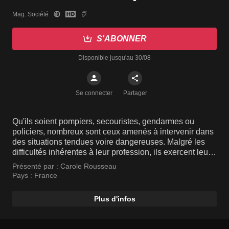
Mag. Société
S'ABONNER
Disponible jusqu'au 30/08
Se connecter
Partager
Qu'ils soient pompiers, secouristes, gendarmes ou
policiers, nombreux sont ceux amenés à intervenir dans
des situations tendues voire dangereuses. Malgré les
difficultés inhérentes à leur profession, ils exercent leur
métier avec passion, se démenant pour se porter au
Présenté par :
Carole Rousseau
secours des victimes, préserver l'intérêt général ou faire
Pays :
France
respecter les lois. Carole Rousseau présente des
reportages en immersion à leurs côtés.
Plus d'infos